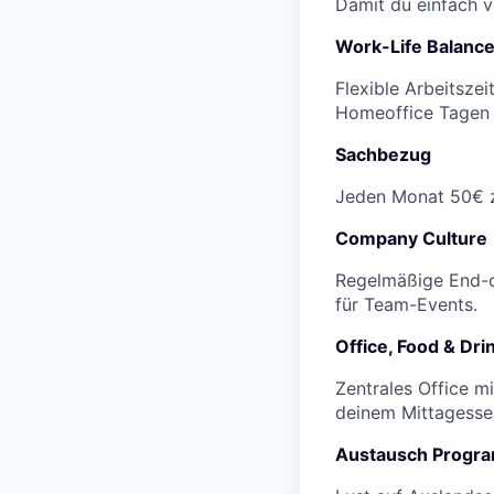
Damit du einfach v
Work-Life Balanc
Flexible Arbeitsze
Homeoffice Tagen u
Sachbezug
Jeden Monat 50€ z
Company Culture
Regelmäßige End-o
für Team-Events.
Office, Food & Dri
Zentrales Office m
deinem Mittagesse
Austausch Progr