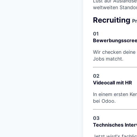
Lust auf Auslandse
weltweiten Standor
Recruiting
P
01
Bewerbungsscree
Wir checken deine 
Jobs matcht.
02
Videocall mit HR
In einem ersten Ke
bei Odoo.
03
Technisches Inte
Jetzt wird's fachl