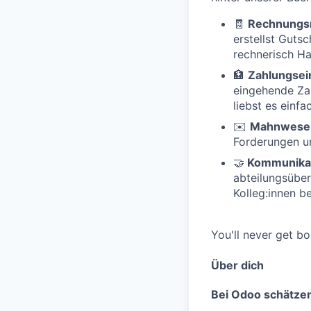
🧾
Rechnung
erstellst Gutsc
rechnerisch Ha
🏦
Zahlungse
eingehende Zah
liebst es einfa
✉️
Mahnwesen 
Forderungen u
🤝
Kommunikat
abteilungsüber
Kolleg:innen b
You'll never get bo
Über dich
Bei Odoo schätzen