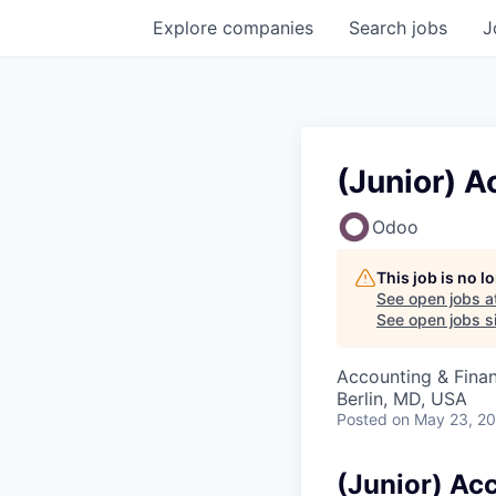
Explore
companies
Search
jobs
J
(Junior) 
Odoo
This job is no 
See open jobs a
See open jobs si
Accounting & Fina
Berlin, MD, USA
Posted
on May 23, 2
(Junior) Ac