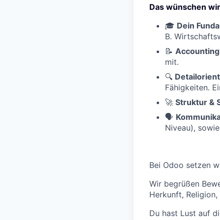
Das wünschen wir 
🎓
Dein Fund
B. Wirtschafts
📝
Accounting
mit.
🔍
Detailorient
Fähigkeiten. Ei
🚀
Struktur & 
🗣️
Kommunika
Niveau), sowie
Bei Odoo setzen wir
Wir begrüßen Bewe
Herkunft, Religion
Du hast Lust auf di