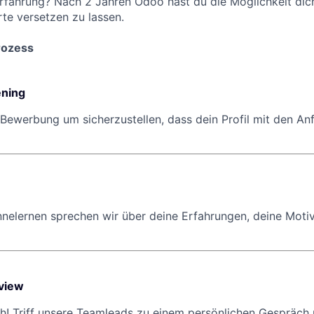
rfahrung? Nach 2 Jahren Odoo hast du die Möglichkeit dich
te versetzen zu lassen.
rozess
ning
Bewerbung um sicherzustellen, dass dein Profil mit den A
nnelernen sprechen wir über deine Erfahrungen, deine Motiv
rview
ich! Triff unsere Teamleads zu einem persönlichen Gespräch 