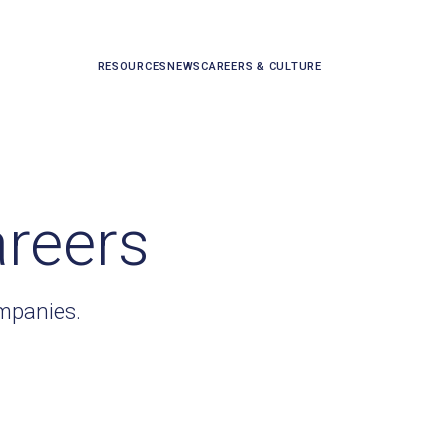
RESOURCES
NEWS
CAREERS & CULTURE
areers
ompanies.