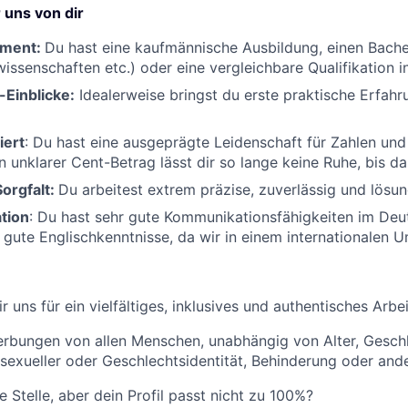
uns von dir
ament:
Du hast eine kaufmännische Ausbildung, einen Bache
wissenschaften etc.) oder eine vergleichbare Qualifikation i
-Einblicke
:
Idealerweise bringst du erste praktische Erfah
iert
: Du hast eine ausgeprägte Leidenschaft für Zahlen und
n unklarer Cent-Betrag lässt dir so lange keine Ruhe, bis das
Sorgfalt:
Du arbeitest extrem präzise, zuverlässig und lösun
tion
: Du hast sehr gute Kommunikationsfähigkeiten im De
 gute Englischkenntnisse, da wir in einem internationalen U
 uns für ein vielfältiges, inklusives und authentisches Arbe
rbungen von allen Menschen, unabhängig von Alter, Geschl
, sexueller oder Geschlechtsidentität, Behinderung oder an
e Stelle, aber dein Profil passt nicht zu 100%?