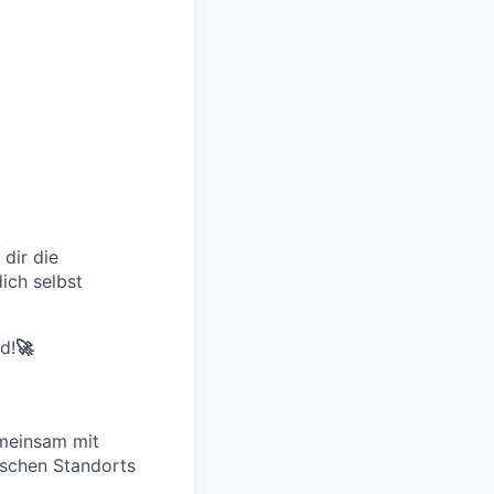
dir die
ich selbst
d!
🚀
emeinsam mit
tschen Standorts