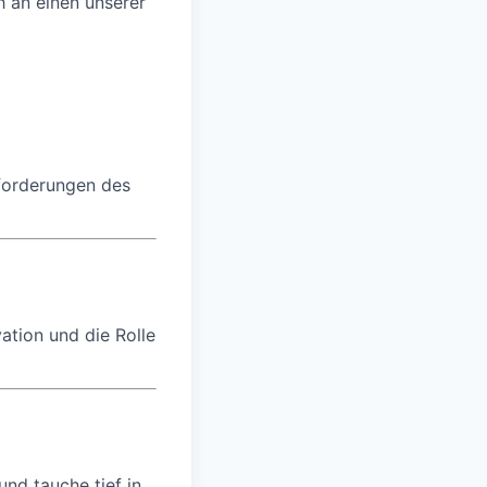
 an einen unserer
nforderungen des
ation und die Rolle
und tauche tief in