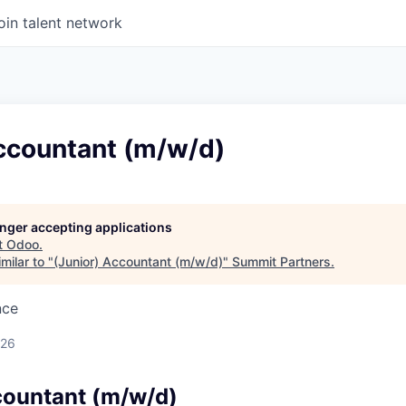
oin talent network
Accountant (m/w/d)
longer accepting applications
t
Odoo
.
milar to "
(Junior) Accountant (m/w/d)
"
Summit Partners
.
nce
026
countant (m/w/d)