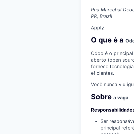
Rua Marechal Deodo
PR, Brazil
Apply
O que é a
Od
Odoo
é o principa
aberto (open sour
fornece tecnologia
eficientes.
Você nunca viu igua
Sobre
a vaga
Responsabilidade
Ser responsáv
principal refe