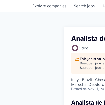
Explore
companies
Search
jobs
J
Analista 
Odoo
This job is no 
See open jobs a
See open jobs si
Italy · Brazil · Ch
Marechal Deodoro, S
Posted
on May 11, 20
Analista de