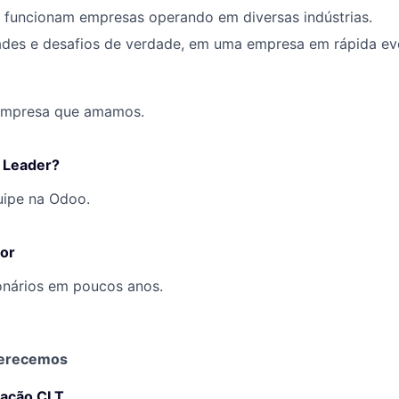
o
funcionam
empresas operando em
diversas indústrias
.
ades e
desafios de verdade
, em uma
empresa em rápida ev
empresa que amamos.
 Leader?
uipe na Odoo.
dor
onários em poucos anos.
erecemos
tação CLT