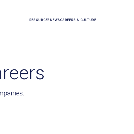
RESOURCES
NEWS
CAREERS & CULTURE
areers
ompanies.