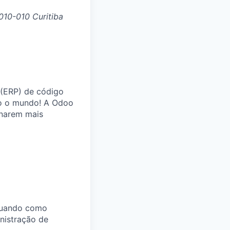
010-010 Curitiba
 (ERP) de código
o o mundo! A
Odoo
rnarem mais
atuando como
nistração de