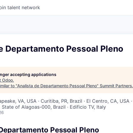
oin talent network
de Departamento Pessoal Pleno
longer accepting applications
t
Odoo
.
milar to "
Analista de Departamento Pessoal Pleno
"
Summit Partners
esapeake, VA, USA · Curitiba, PR, Brazil · El Centro, CA, USA ·
tate of Alagoas-000, Brazil · Edificio TV, Italy
26
 Departamento Pessoal Pleno