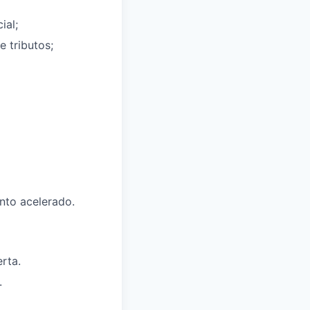
ial;
 tributos;
nto acelerado.
erta
.
.