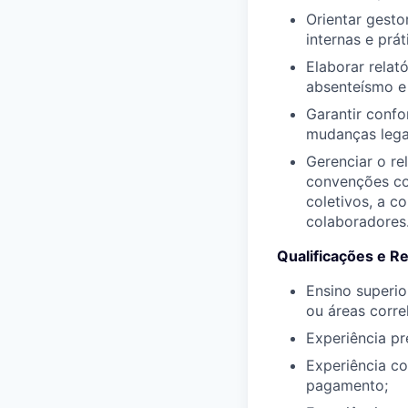
Orientar gesto
internas e prá
Elaborar relat
absenteísmo e 
Garantir confo
mudanças lega
Gerenciar o r
convenções col
coletivos, a c
colaboradores
Qualificações e Re
Ensino superi
ou áreas corre
Experiência p
Experiência co
pagamento;