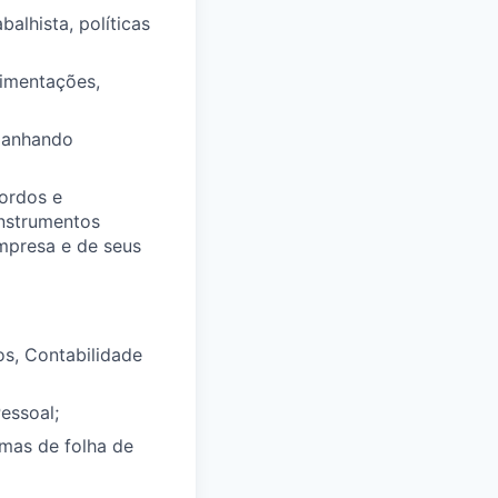
alhista, políticas
vimentações,
mpanhando
ordos e
instrumentos
empresa e de seus
s, Contabilidade
essoal;
mas de folha de