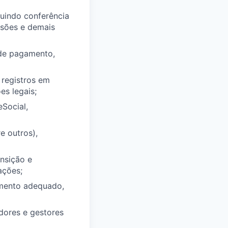
luindo conferência
cisões e demais
 de pagamento,
 registros em
es legais;
eSocial,
e outros),
nsição e
ações;
jamento adequado,
dores e gestores