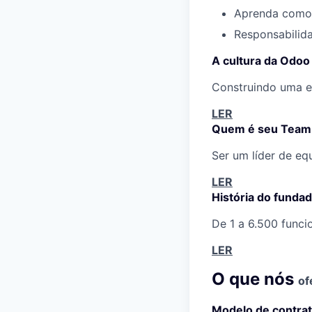
Aprenda com
Responsabilid
A cultura da Odoo
Construindo uma 
LER
Quem é seu Team
Ser um líder de eq
LER
História do funda
De 1 a 6.500 funci
LER
O que nós
of
Modelo de contra