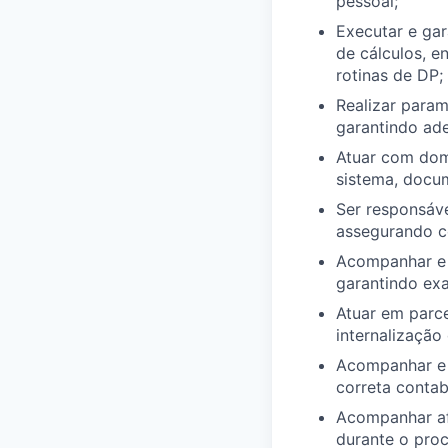
pessoal;
Executar e gar
de cálculos, en
rotinas de DP;
Realizar para
garantindo ader
Atuar com dom
sistema, docum
Ser responsáve
assegurando co
Acompanhar e c
garantindo ex
Atuar em parce
internalização
Acompanhar e c
correta contab
Acompanhar af
durante o proc