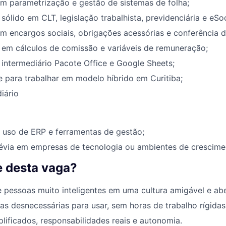
m parametrização e gestão de sistemas de folha;
ólido em CLT, legislação trabalhista, previdenciária e eSoc
m encargos sociais, obrigações acessórias e conferência de
em cálculos de comissão e variáveis de remuneração;
intermediário Pacote Office e Google Sheets;
e para trabalhar em modelo híbrido em Curitiba;
iário
 uso de ERP e ferramentas de gestão;
révia em empresas de tecnologia ou ambientes de crescime
 desta vaga?
 pessoas muito inteligentes em uma
cultura amigável e ab
tas
desnecessárias
para usar, sem horas de trabalho
rígidas
plificados
,
responsabilidades
reais e
autonomia
.