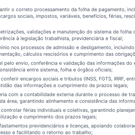
antir o correto processamento da folha de pagamento, inc
cargos sociais, impostos, variáveis, benefícios, férias, res
metrizações, validações e manutenção do sistema de folha
ência à legislação trabalhista, previdenciária e fiscal;
ínio nos processos de admissão e desligamento, incluindo
entação, cálculos rescisórios e cumprimento das obrigaçõ
l pelo envio, conferência e validação das informações do 
nsistência entre sistema, folha e órgãos oficiais;
onferir encargos sociais e tributos (INSS, FGTS, IRRF, entr
atidão das informações e cumprimento de prazos legais;
ria com a contabilidade externa durante o processo de tra
 da área, garantindo alinhamento e consistência das inform
ontrolar férias individuais e coletivas, garantindo plane
ilização e cumprimento dos prazos legais;
astamentos previdenciários e licenças, apoiando colabora
esso e facilitando o retorno ao trabalho;