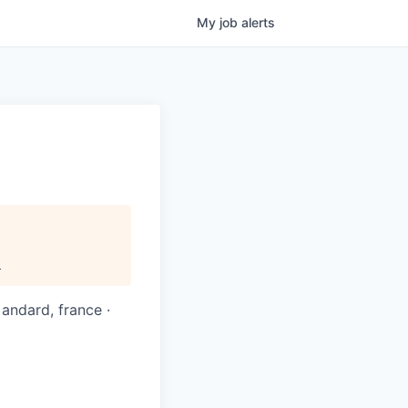
My
job
alerts
.
 andard, france ·