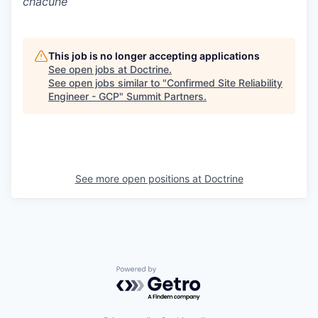
chacune
This job is no longer accepting applications
See open jobs at
Doctrine
.
See open jobs similar to "
Confirmed Site Reliability
Engineer - GCP
"
Summit Partners
.
See more open positions at
Doctrine
Powered by Getro.com