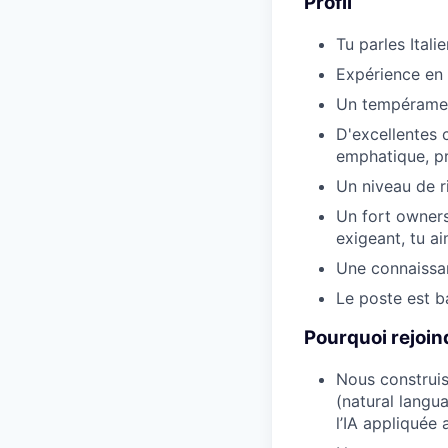
Profil
Tu parles Ital
Expérience en
Un tempérament
D'excellentes 
emphatique, pr
Un niveau de 
Un fort owners
exigeant, tu ai
Une connaissan
Le poste est b
Pourquoi rejoin
Nous construis
(natural langu
l’IA appliquée 