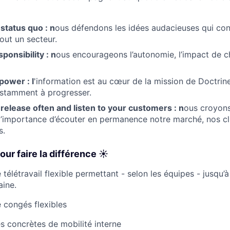
status quo : n
ous défendons les idées audacieuses qui con
tout un secteur.
ponsibility : n
ous encourageons l’autonomie, l’impact de c
power : l
'information est au cœur de la mission de Doctrine
stamment à progresser.
 release often and listen to your customers : n
ous croyons
à l’importance d’écouter en permanence notre marché, nos cli
s.
ur faire la différence ☀️
 télétravail flexible permettant - selon les équipes - jusqu’à
aine.
e congés flexibles
s concrètes de mobilité interne