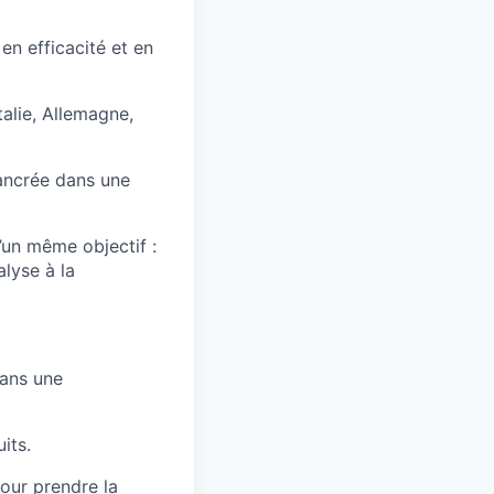
en efficacité et en
talie, Allemagne,
 ancrée dans une
’un même objectif :
alyse à la
dans une
its.
our prendre la