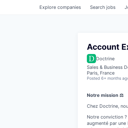
Explore
companies
Search
jobs
J
Account Ex
Doctrine
Sales & Business 
Paris, France
Posted
6+ months ag
Notre mission ⚖️
Chez Doctrine, nous
Notre conviction ? 
augmenté par une I