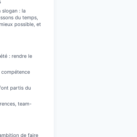
s
 slogan : la
tissons du temps,
mieux possible, et
été : rendre le
en compétence
font partis du
érences, team-
mbition de faire