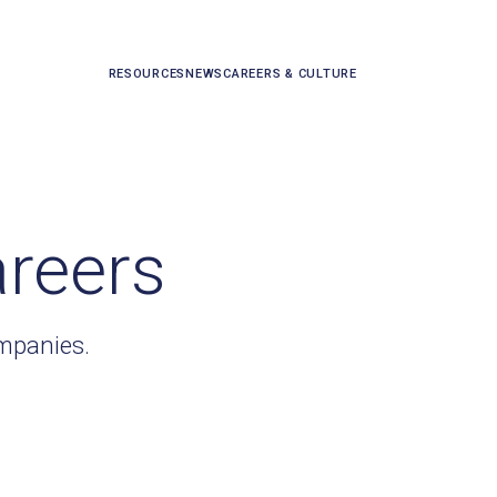
RESOURCES
NEWS
CAREERS & CULTURE
areers
ompanies.