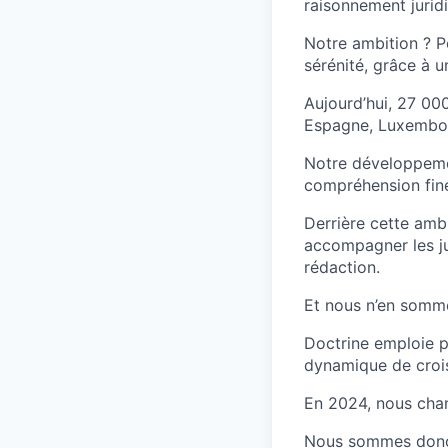
raisonnement jurid
Notre ambition ? Pe
sérénité, grâce à u
Aujourd’hui, 27 000
Espagne, Luxembou
Notre développemen
compréhension fine
Derrière cette amb
accompagner les jur
rédaction.
Et nous n’en somme
Doctrine emploie p
dynamique de crois
En 2024, nous chan
Nous sommes donc à