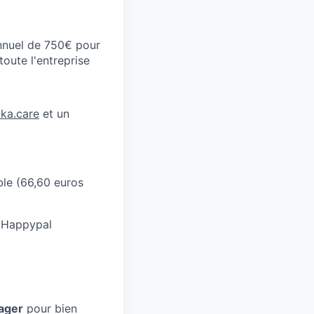
annuel de 750€ pour
oute l'entreprise
ka.care
et un
ble (66,60 euros
e Happypal
ager
pour bien