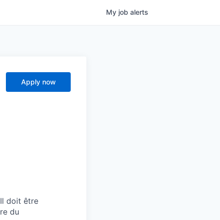
My
job
alerts
Apply now
l doit être
re du