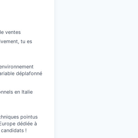
de ventes
ivement, tu es
n environnement
variable déplafonné
nels en Italie
chniques pointus
’Europe dédiée à
 candidats !