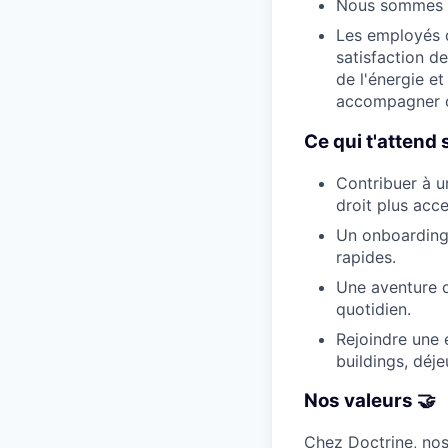
Nous sommes am
Les employés d
satisfaction d
de l'énergie et
accompagner c
Ce qui t'attend 
Contribuer à un
droit plus acce
Un onboarding
rapides.
Une aventure d
quotidien.
Rejoindre une 
buildings, déje
Nos valeurs 🤝
Chez Doctrine, nos