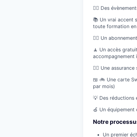
🏄‍♂️ Des évènements
📚 Un vrai accent s
toute formation en 
🏋️‍♀️ Un abonnemen
🧘 Un accès gratu
accompagnement ind
👩‍⚕️ Une assurance
🍱 🚲 Une carte Swi
par mois)
💡 Des réductions 
🍏 Un équipement d
Notre processu
Un premier éc