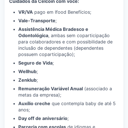
Cuidados da Celcoin com você:
VR/VA
pago em Ifood Benefícios;
Vale-Transporte
;
Assistência Médica Bradesco e
Odontológica
, ambas sem coparticipação
para colaboradores e com possibilidade de
inclusão de dependentes (dependentes
possuem coparticipação);
Seguro de Vida
;
Wellhub
;
Zenklub
;
Remuneração Variável Anual
(associado a
metas da empresa);
Auxílio creche
que contempla baby de até 5
anos;
Day off de aniversário
;
Parceria com escolas
de idiomas e